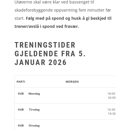
Utøverne skal være klar ved bassenget til
skadeforebyggende oppvarming fem minutter før
start.
Følg med på spond og husk å gi beskjed til
trener/avslå i spond ved fravær.
TRENINGSTIDER
GJELDENDE FRA 5.
JANUAR 2026
PARTI
MORGEN
ETTER
K4B
Mandag
18:00-
Camilla
20:00
K4B
Tirsdag
16:30-
Camilla
18:30
+ L
K4B
Onsdag