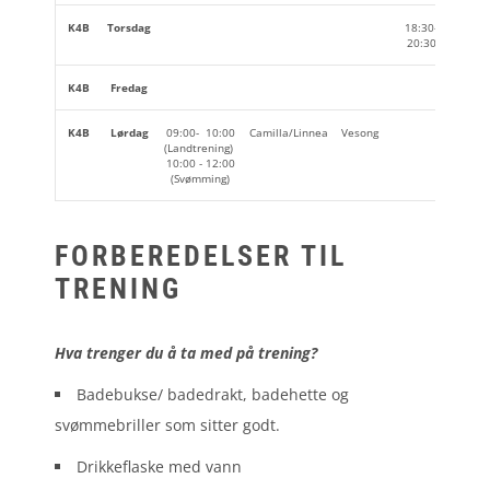
K4B
Torsdag
18:30-
Camilla
20:30
K4B
Fredag
K4B
Lørdag
09:00- 10:00
Camilla/Linnea
Vesong
(Landtrening)
10:00 - 12:00
(Svømming)
FORBEREDELSER TIL
TRENING
Hva trenger du å ta med på trening?
Badebukse/ badedrakt, badehette og
svømmebriller som sitter godt.
Drikkeflaske med vann