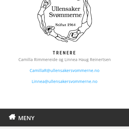
TRENERE
Camilla Rimmereide og Linnea Haug Reinertsen
CamillaR@ullensakersvommerne.no
Linnea@ullensakersvommerne.no
MENY