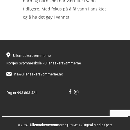
barn og barn som har vært lite i vann
tidligere. Med fokus på å få vann i ansiktet
og å ha det gøy i vannet.
Ullernsakersvømmerne
Norges Svømmeskole - Ullensakersvømmerne
ns@ullensakersvommerne.no
Org.nr 993 803 421
Ullensakersvommerne
Digital MedieXpert
© 2026 -
| Utviklet av