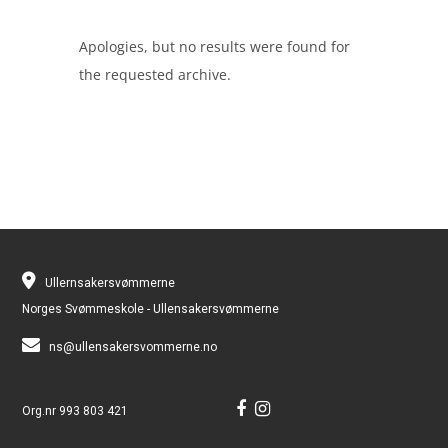
Apologies, but no results were found for
the requested archive.
Ullernsakersvømmerne
Norges Svømmeskole - Ullensakersvømmerne
ns@ullensakersvommerne.no
Org.nr 993 803 421